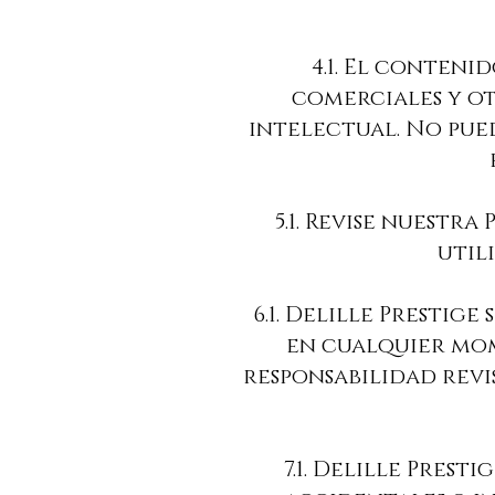
4.1. El conteni
comerciales y ot
intelectual. No pued
5.1. Revise nuest
util
6.1. Delille Prestig
en cualquier mome
responsabilidad rev
7.1. Delille Prest