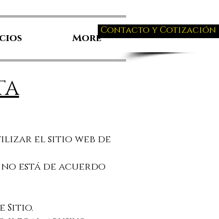
Contacto y Cotización
cios
More
TA
lizar el sitio web de
Si no está de acuerdo
 Sitio.