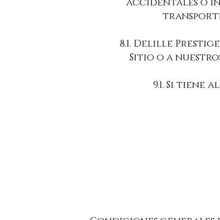
accidentales o in
transport
8.1. Delille Presti
Sitio o a nuestr
9.1. Si tien