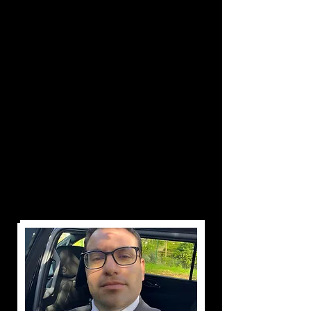
والتنظيم والإدارة اليومية لسفرك عبر
فرنسا، لقد تمكنا من تطوير خبرتنا على
مر السنين في هذا القطاع من أجل
تقديم خدمات ممتازة.
نحن سفراء روح التميز لشركتنا لعملائنا.
قيمنا هي:
يجب علينا أن نساهم في تحقيق الرضا
الدائم لعملائنا طوال تجربتهم، وذلك
بفضل حس الخدمة والاهتمام والتقدير
والتوافر والالتزام بالمواعيد والاستجابة،
فضلاً عن العرض الممتاز.