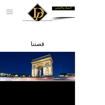
الاتصال والاقتباس
قصتنا
تأسست عام 2017،
ديليل برستيج
هي
شركة متخصصة في نقل الأشخاص مع
السائقين.
رواد في مجال سفريات العمل،