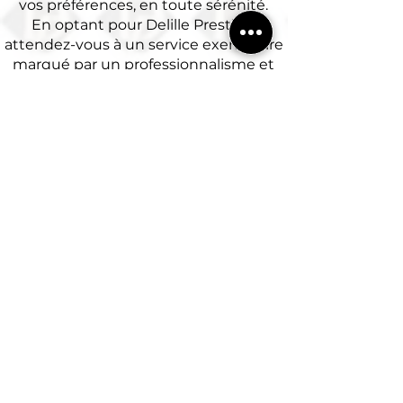
vos préférences, en toute sérénité.
En optant pour Delille Prestige,
attendez-vous à un service exemplaire
marqué par un professionnalisme et
une discrétion absolue. Nos chauffeurs,
experts en confidentialité et en
sécurité, s'engagent à rendre votre
expérience de transport aussi
confortable et agréable que possible.
Notre équipe, reconnue pour son
dévouement et son expertise, est à
votre service, que vous soyez à
Houdan, dans les Yvelines, à Chartres,
ou dans l'Eure-et-Loir. Confiez vos
déplacements à Delille Prestige,
synonyme de prestige et d'excellence,
pour une tranquillité d'esprit où que
vous soyez.
Cannes ,
Les Alpes ,
Londres
,
Monaco
,
Paris
,
Suisse
,
Saint Tropez