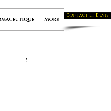
Contact et Devis
rmaceutique
More