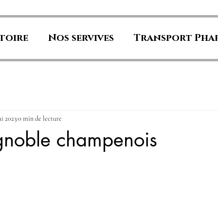
toire
Nos servives
Transport Pha
ai 2023
0 min de lecture
ignoble champenois