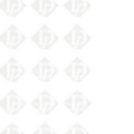
Transformez chaque déplacement en
une expérience mémorable grâce à
Delille Prestige.
Nos services de
transfert aéroport
de luxe promettent
un voyage non seulement élégant et
confortable mais également empreint
de sérénité. Delille Prestige se
distingue par ses services haut de
gamme de chauffeur privé et transport
de marchandises spécialisées. Basés au
cœur de l'Île-de-France, nous