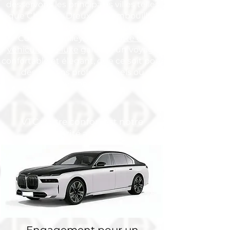
desservons les principales villes telles
que Chartres, Dreux, et Rambouillet,
ainsi que la région dynamique de la
Cosmetic Valley.
Notre flotte de
véhicules de luxe
garantit un voyage
confortable et élégant, que ce soit pour
des besoins professionnels ou
personnels.
VTC : votre confort est notre
priorité absolue